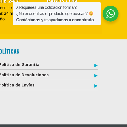
TE 24/7
PAGOS CON
TARJETA
écnico a nuestros
¿Requieres una cotización formal?,
las 24 hrs los 365
¿No encuentras el producto que buscas?
Aceptamos pagos con
año.
tarjeta y a meses.
Contáctanos y te ayudamos a encontrarlo.
OLÍTICAS
Política de Garantía
Política de Devoluciones
Política de Envíos