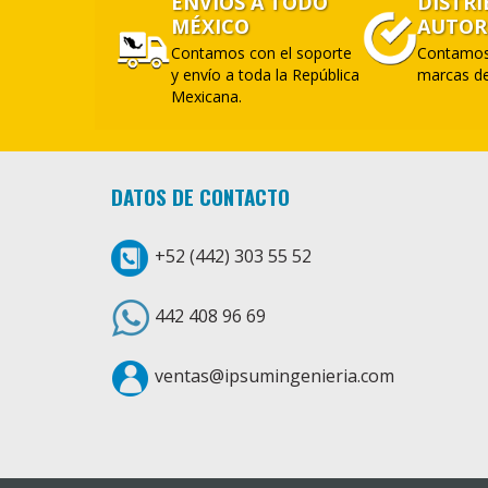
ENVÍOS A TODO
DISTR
MÉXICO
AUTOR
Contamos con el soporte
Contamos
y envío a toda la República
marcas de
Mexicana.
DATOS DE CONTACTO
+52 (442) 303 55 52
442 408 96 69
ventas@ipsumingenieria.com